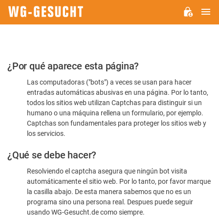
M
WG-
GESUCHT.DE
Por
¿Por qué aparece esta página?
favor,
Las computadoras ("bots") a veces se usan para hacer
confirme
entradas automáticas abusivas en una página. Por lo tanto,
que
todos los sitios web utilizan Captchas para distinguir si un
es
humano o una máquina rellena un formulario, por ejemplo.
Captchas son fundamentales para proteger los sitios web y
humano
los servicios.
¿Qué se debe hacer?
Resolviendo el captcha asegura que ningún bot visita
automáticamente el sitio web. Por lo tanto, por favor marque
la casilla abajo. De esta manera sabemos que no es un
programa sino una persona real. Despues puede seguir
usando WG-Gesucht.de como siempre.