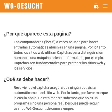
M
WG-
GESUCHT.DE
Por
¿Por qué aparece esta página?
favor,
Las computadoras ("bots") a veces se usan para hacer
confirme
entradas automáticas abusivas en una página. Por lo tanto,
que
todos los sitios web utilizan Captchas para distinguir si un
es
humano o una máquina rellena un formulario, por ejemplo.
Captchas son fundamentales para proteger los sitios web y
humano
los servicios.
¿Qué se debe hacer?
Resolviendo el captcha asegura que ningún bot visita
automáticamente el sitio web. Por lo tanto, por favor marque
la casilla abajo. De esta manera sabemos que no es un
programa sino una persona real. Despues puede seguir
usando WG-Gesucht.de como siempre.