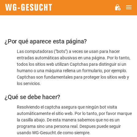
M
WG-
GESUCHT.DE
Por
¿Por qué aparece esta página?
favor,
Las computadoras ("bots") a veces se usan para hacer
confirme
entradas automáticas abusivas en una página. Por lo tanto,
que
todos los sitios web utilizan Captchas para distinguir si un
es
humano o una máquina rellena un formulario, por ejemplo.
Captchas son fundamentales para proteger los sitios web y
humano
los servicios.
¿Qué se debe hacer?
Resolviendo el captcha asegura que ningún bot visita
automáticamente el sitio web. Por lo tanto, por favor marque
la casilla abajo. De esta manera sabemos que no es un
programa sino una persona real. Despues puede seguir
usando WG-Gesucht.de como siempre.