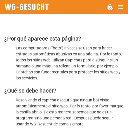
M
WG-
GESUCHT.DE
Por
¿Por qué aparece esta página?
favor,
Las computadoras ("bots") a veces se usan para hacer
confirme
entradas automáticas abusivas en una página. Por lo tanto,
que
todos los sitios web utilizan Captchas para distinguir si un
es
humano o una máquina rellena un formulario, por ejemplo.
Captchas son fundamentales para proteger los sitios web y
humano
los servicios.
¿Qué se debe hacer?
Resolviendo el captcha asegura que ningún bot visita
automáticamente el sitio web. Por lo tanto, por favor marque
la casilla abajo. De esta manera sabemos que no es un
programa sino una persona real. Despues puede seguir
usando WG-Gesucht.de como siempre.