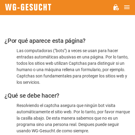
M
WG-
GESUCHT.DE
Por
¿Por qué aparece esta página?
favor,
Las computadoras ("bots") a veces se usan para hacer
confirme
entradas automáticas abusivas en una página. Por lo tanto,
que
todos los sitios web utilizan Captchas para distinguir si un
es
humano o una máquina rellena un formulario, por ejemplo.
Captchas son fundamentales para proteger los sitios web y
humano
los servicios.
¿Qué se debe hacer?
Resolviendo el captcha asegura que ningún bot visita
automáticamente el sitio web. Por lo tanto, por favor marque
la casilla abajo. De esta manera sabemos que no es un
programa sino una persona real. Despues puede seguir
usando WG-Gesucht.de como siempre.