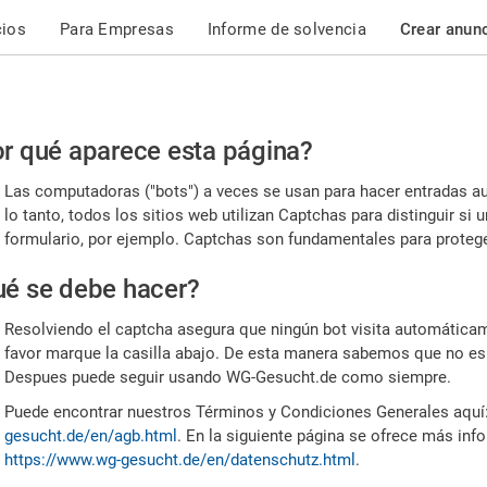
cios
Para Empresas
Informe de solvencia
Crear anun
r
r qué aparece esta página?
or,
Las computadoras ("bots") a veces se usan para hacer entradas a
nfirme
lo tanto, todos los sitios web utilizan Captchas para distinguir s
formulario, por ejemplo. Captchas son fundamentales para proteger
e
é se debe hacer?
mano
Resolviendo el captcha asegura que ningún bot visita automáticame
favor marque la casilla abajo. De esta manera sabemos que no es
Despues puede seguir usando WG-Gesucht.de como siempre.
Puede encontrar nuestros Términos y Condiciones Generales aquí
gesucht.de/en/agb.html
. En la siguiente página se ofrece más inf
https://www.wg-gesucht.de/en/datenschutz.html
.