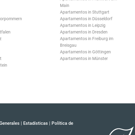
Main
Apartamentos in Stuttgart
Vorpommern
Apartamentos in Düsseldorf
Apartamentos in Leipzig
tfalen
Apartamentos in Dresden
z
Apartamentos in Freiburg im
Breisgau
Apartamentos in Göttingen
t
Apartamentos in Münster
tein
Generales
|
Estadísticas
|
Política de