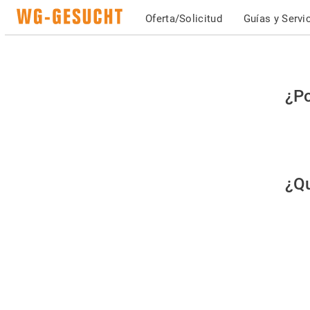
Oferta/Solicitud
Guías y Servi
Po
¿Po
fav
co
qu
¿Qu
es
hu