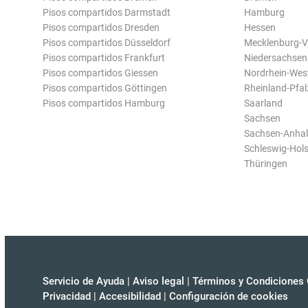
Pisos compartidos Darmstadt
Hamburg
Pisos compartidos Dresden
Hessen
Pisos compartidos Düsseldorf
Mecklenburg-
Pisos compartidos Frankfurt
Niedersachsen
Pisos compartidos Giessen
Nordrhein-Wes
Pisos compartidos Göttingen
Rheinland-Pfal
Pisos compartidos Hamburg
Saarland
Sachsen
Sachsen-Anhal
Schleswig-Hols
Thüringen
Servicio de Ayuda
|
Aviso legal
|
Términos y Condiciones 
Privacidad
|
Accesibilidad
|
Configuración de cookies