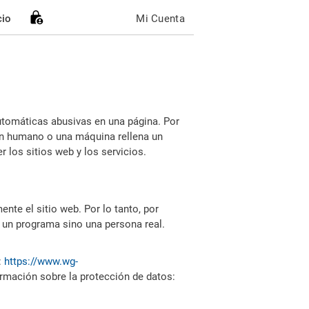
cio
Mi Cuenta
utomáticas abusivas en una página. Por
i un humano o una máquina rellena un
 los sitios web y los servicios.
nte el sitio web. Por lo tanto, por
 un programa sino una persona real.
:
https://www.wg-
ormación sobre la protección de datos: