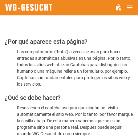
M
WG-
GESUCHT.DE
Por
¿Por qué aparece esta página?
favor,
Las computadoras ("bots") a veces se usan para hacer
confirme
entradas automáticas abusivas en una página. Por lo tanto,
que
todos los sitios web utilizan Captchas para distinguir si un
es
humano o una máquina rellena un formulario, por ejemplo.
Captchas son fundamentales para proteger los sitios web y
humano
los servicios.
¿Qué se debe hacer?
Resolviendo el captcha asegura que ningún bot visita
automáticamente el sitio web. Por lo tanto, por favor marque
la casilla abajo. De esta manera sabemos que no es un
programa sino una persona real. Despues puede seguir
usando WG-Gesucht.de como siempre.