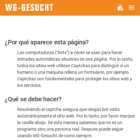
M
WG-
GESUCHT.DE
Por
¿Por qué aparece esta página?
favor,
Las computadoras ("bots") a veces se usan para hacer
confirme
entradas automáticas abusivas en una página. Por lo tanto,
que
todos los sitios web utilizan Captchas para distinguir si un
es
humano o una máquina rellena un formulario, por ejemplo.
Captchas son fundamentales para proteger los sitios web y
humano
los servicios.
¿Qué se debe hacer?
Resolviendo el captcha asegura que ningún bot visita
automáticamente el sitio web. Por lo tanto, por favor marque
la casilla abajo. De esta manera sabemos que no es un
programa sino una persona real. Despues puede seguir
usando WG-Gesucht.de como siempre.