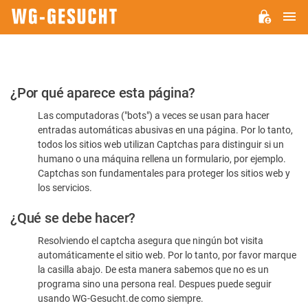
M
WG-
GESUCHT.DE
Por
¿Por qué aparece esta página?
favor,
Las computadoras ("bots") a veces se usan para hacer
confirme
entradas automáticas abusivas en una página. Por lo tanto,
que
todos los sitios web utilizan Captchas para distinguir si un
es
humano o una máquina rellena un formulario, por ejemplo.
Captchas son fundamentales para proteger los sitios web y
humano
los servicios.
¿Qué se debe hacer?
Resolviendo el captcha asegura que ningún bot visita
automáticamente el sitio web. Por lo tanto, por favor marque
la casilla abajo. De esta manera sabemos que no es un
programa sino una persona real. Despues puede seguir
usando WG-Gesucht.de como siempre.