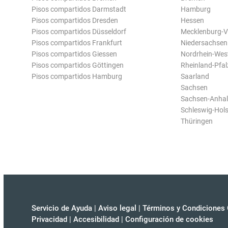
Pisos compartidos Darmstadt
Hamburg
Pisos compartidos Dresden
Hessen
Pisos compartidos Düsseldorf
Mecklenburg-
Pisos compartidos Frankfurt
Niedersachsen
Pisos compartidos Giessen
Nordrhein-Wes
Pisos compartidos Göttingen
Rheinland-Pfal
Pisos compartidos Hamburg
Saarland
Sachsen
Sachsen-Anhal
Schleswig-Hols
Thüringen
Servicio de Ayuda
|
Aviso legal
|
Términos y Condiciones 
Privacidad
|
Accesibilidad
|
Configuración de cookies