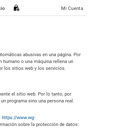
cio
Mi Cuenta
utomáticas abusivas en una página. Por
i un humano o una máquina rellena un
 los sitios web y los servicios.
nte el sitio web. Por lo tanto, por
 un programa sino una persona real.
:
https://www.wg-
ormación sobre la protección de datos: