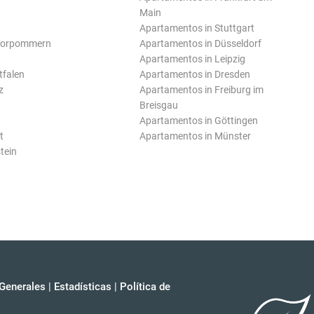
Main
Apartamentos in Stuttgart
Vorpommern
Apartamentos in Düsseldorf
Apartamentos in Leipzig
tfalen
Apartamentos in Dresden
z
Apartamentos in Freiburg im
Breisgau
Apartamentos in Göttingen
t
Apartamentos in Münster
tein
Generales
|
Estadísticas
|
Política de