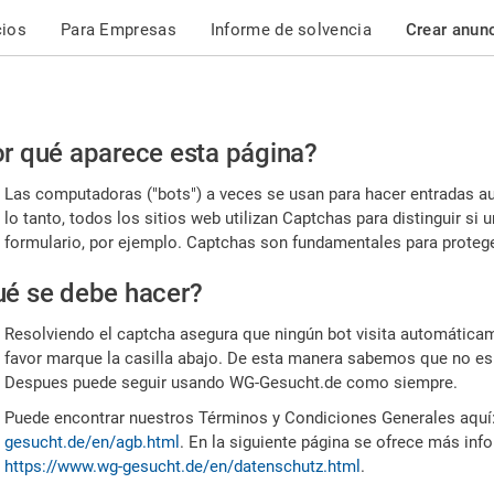
cios
Para Empresas
Informe de solvencia
Crear anun
r
r qué aparece esta página?
or,
Las computadoras ("bots") a veces se usan para hacer entradas a
nfirme
lo tanto, todos los sitios web utilizan Captchas para distinguir s
formulario, por ejemplo. Captchas son fundamentales para proteger
e
é se debe hacer?
mano
Resolviendo el captcha asegura que ningún bot visita automáticame
favor marque la casilla abajo. De esta manera sabemos que no es
Despues puede seguir usando WG-Gesucht.de como siempre.
Puede encontrar nuestros Términos y Condiciones Generales aquí
gesucht.de/en/agb.html
. En la siguiente página se ofrece más inf
https://www.wg-gesucht.de/en/datenschutz.html
.