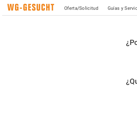
Oferta/Solicitud
Guías y Servi
Po
¿Po
fav
co
qu
¿Qu
es
hu