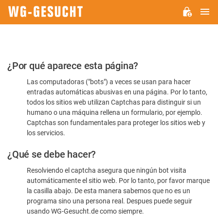
M
WG-
GESUCHT.DE
Por
¿Por qué aparece esta página?
favor,
Las computadoras ("bots") a veces se usan para hacer
confirme
entradas automáticas abusivas en una página. Por lo tanto,
que
todos los sitios web utilizan Captchas para distinguir si un
es
humano o una máquina rellena un formulario, por ejemplo.
Captchas son fundamentales para proteger los sitios web y
humano
los servicios.
¿Qué se debe hacer?
Resolviendo el captcha asegura que ningún bot visita
automáticamente el sitio web. Por lo tanto, por favor marque
la casilla abajo. De esta manera sabemos que no es un
programa sino una persona real. Despues puede seguir
usando WG-Gesucht.de como siempre.