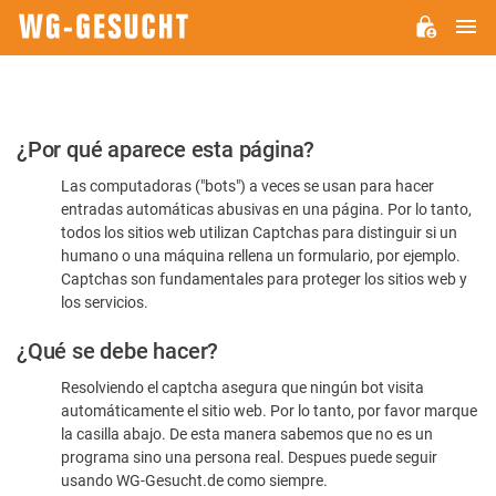
M
WG-
GESUCHT.DE
Por
¿Por qué aparece esta página?
favor,
Las computadoras ("bots") a veces se usan para hacer
confirme
entradas automáticas abusivas en una página. Por lo tanto,
que
todos los sitios web utilizan Captchas para distinguir si un
es
humano o una máquina rellena un formulario, por ejemplo.
Captchas son fundamentales para proteger los sitios web y
humano
los servicios.
¿Qué se debe hacer?
Resolviendo el captcha asegura que ningún bot visita
automáticamente el sitio web. Por lo tanto, por favor marque
la casilla abajo. De esta manera sabemos que no es un
programa sino una persona real. Despues puede seguir
usando WG-Gesucht.de como siempre.