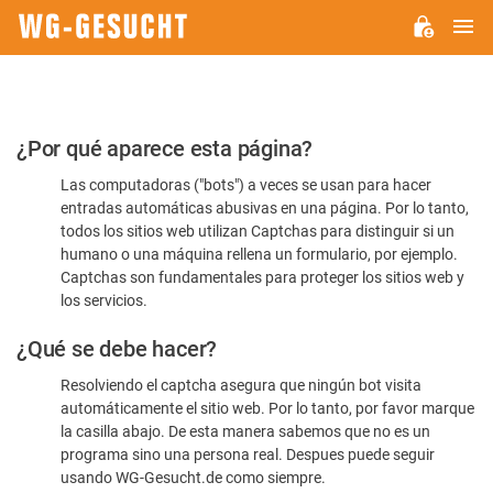
M
WG-
GESUCHT.DE
Por
¿Por qué aparece esta página?
favor,
Las computadoras ("bots") a veces se usan para hacer
confirme
entradas automáticas abusivas en una página. Por lo tanto,
que
todos los sitios web utilizan Captchas para distinguir si un
es
humano o una máquina rellena un formulario, por ejemplo.
Captchas son fundamentales para proteger los sitios web y
humano
los servicios.
¿Qué se debe hacer?
Resolviendo el captcha asegura que ningún bot visita
automáticamente el sitio web. Por lo tanto, por favor marque
la casilla abajo. De esta manera sabemos que no es un
programa sino una persona real. Despues puede seguir
usando WG-Gesucht.de como siempre.