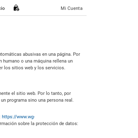
cio
Mi Cuenta
utomáticas abusivas en una página. Por
i un humano o una máquina rellena un
 los sitios web y los servicios.
nte el sitio web. Por lo tanto, por
 un programa sino una persona real.
:
https://www.wg-
ormación sobre la protección de datos: