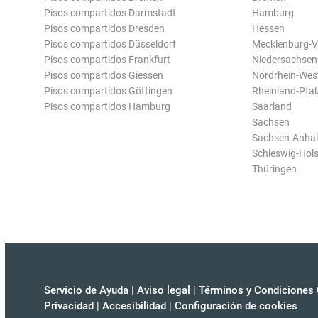
Pisos compartidos Darmstadt
Hamburg
Pisos compartidos Dresden
Hessen
Pisos compartidos Düsseldorf
Mecklenburg-
Pisos compartidos Frankfurt
Niedersachsen
Pisos compartidos Giessen
Nordrhein-Wes
Pisos compartidos Göttingen
Rheinland-Pfal
Pisos compartidos Hamburg
Saarland
Sachsen
Sachsen-Anhal
Schleswig-Hols
Thüringen
Servicio de Ayuda
|
Aviso legal
|
Términos y Condiciones 
Privacidad
|
Accesibilidad
|
Configuración de cookies