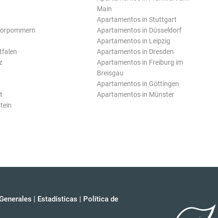
Main
Apartamentos in Stuttgart
Vorpommern
Apartamentos in Düsseldorf
Apartamentos in Leipzig
tfalen
Apartamentos in Dresden
z
Apartamentos in Freiburg im
Breisgau
Apartamentos in Göttingen
t
Apartamentos in Münster
tein
Generales
|
Estadísticas
|
Política de