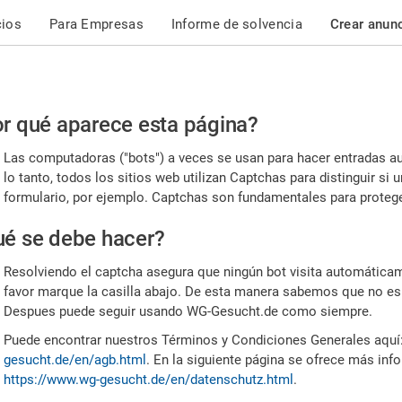
cios
Para Empresas
Informe de solvencia
Crear anun
r
r qué aparece esta página?
or,
Las computadoras ("bots") a veces se usan para hacer entradas a
nfirme
lo tanto, todos los sitios web utilizan Captchas para distinguir s
formulario, por ejemplo. Captchas son fundamentales para proteger
e
é se debe hacer?
mano
Resolviendo el captcha asegura que ningún bot visita automáticame
favor marque la casilla abajo. De esta manera sabemos que no es
Despues puede seguir usando WG-Gesucht.de como siempre.
Puede encontrar nuestros Términos y Condiciones Generales aquí
gesucht.de/en/agb.html
. En la siguiente página se ofrece más inf
https://www.wg-gesucht.de/en/datenschutz.html
.