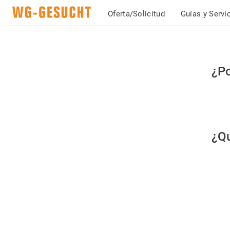
Oferta/Solicitud
Guías y Servi
Po
¿Po
fav
co
qu
¿Qu
es
hu