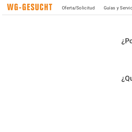
Oferta/Solicitud
Guías y Servi
Po
¿Po
fav
co
qu
¿Qu
es
hu