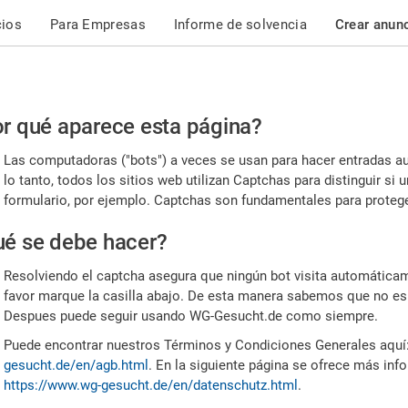
cios
Para Empresas
Informe de solvencia
Crear anun
r
r qué aparece esta página?
or,
Las computadoras ("bots") a veces se usan para hacer entradas a
nfirme
lo tanto, todos los sitios web utilizan Captchas para distinguir s
formulario, por ejemplo. Captchas son fundamentales para proteger
e
é se debe hacer?
mano
Resolviendo el captcha asegura que ningún bot visita automáticame
favor marque la casilla abajo. De esta manera sabemos que no es
Despues puede seguir usando WG-Gesucht.de como siempre.
Puede encontrar nuestros Términos y Condiciones Generales aquí
gesucht.de/en/agb.html
. En la siguiente página se ofrece más inf
https://www.wg-gesucht.de/en/datenschutz.html
.