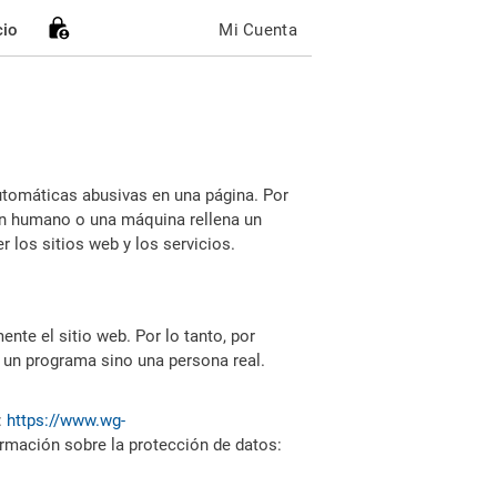
cio
Mi Cuenta
utomáticas abusivas en una página. Por
i un humano o una máquina rellena un
 los sitios web y los servicios.
nte el sitio web. Por lo tanto, por
 un programa sino una persona real.
:
https://www.wg-
ormación sobre la protección de datos: