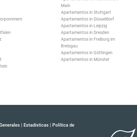
Main
Apartamentos in Stuttgart
Vorpommern
Apartamentos in Düsseldorf
Apartamentos in Leipzig
tfalen
Apartamentos in Dresden
z
Apartamentos in Freiburg im
Breisgau
Apartamentos in Göttingen
t
Apartamentos in Münster
tein
Generales
|
Estadísticas
|
Política de