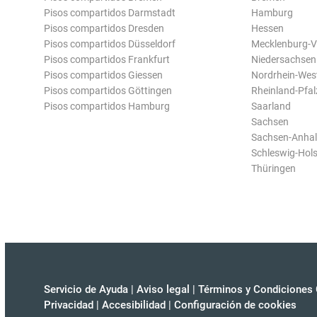
Pisos compartidos Darmstadt
Hamburg
Pisos compartidos Dresden
Hessen
Pisos compartidos Düsseldorf
Mecklenburg-
Pisos compartidos Frankfurt
Niedersachsen
Pisos compartidos Giessen
Nordrhein-Wes
Pisos compartidos Göttingen
Rheinland-Pfal
Pisos compartidos Hamburg
Saarland
Sachsen
Sachsen-Anhal
Schleswig-Hols
Thüringen
Servicio de Ayuda
|
Aviso legal
|
Términos y Condiciones 
Privacidad
|
Accesibilidad
|
Configuración de cookies