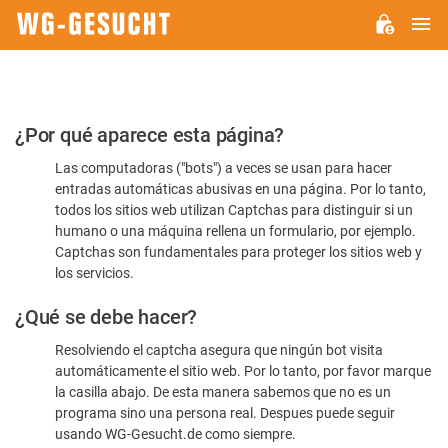
M
WG-
GESUCHT.DE
Por
¿Por qué aparece esta página?
favor,
Las computadoras ("bots") a veces se usan para hacer
confirme
entradas automáticas abusivas en una página. Por lo tanto,
que
todos los sitios web utilizan Captchas para distinguir si un
es
humano o una máquina rellena un formulario, por ejemplo.
Captchas son fundamentales para proteger los sitios web y
humano
los servicios.
¿Qué se debe hacer?
Resolviendo el captcha asegura que ningún bot visita
automáticamente el sitio web. Por lo tanto, por favor marque
la casilla abajo. De esta manera sabemos que no es un
programa sino una persona real. Despues puede seguir
usando WG-Gesucht.de como siempre.