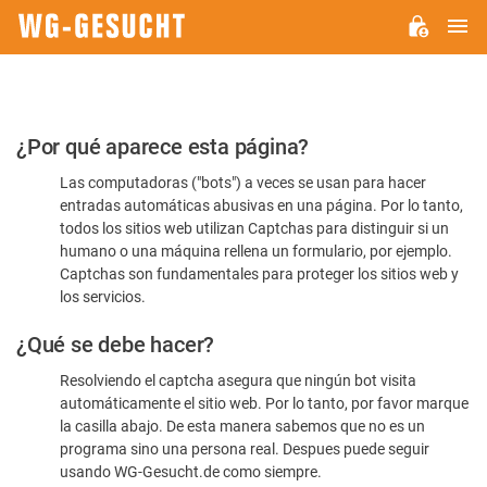
M
WG-
GESUCHT.DE
Por
¿Por qué aparece esta página?
favor,
Las computadoras ("bots") a veces se usan para hacer
confirme
entradas automáticas abusivas en una página. Por lo tanto,
que
todos los sitios web utilizan Captchas para distinguir si un
es
humano o una máquina rellena un formulario, por ejemplo.
Captchas son fundamentales para proteger los sitios web y
humano
los servicios.
¿Qué se debe hacer?
Resolviendo el captcha asegura que ningún bot visita
automáticamente el sitio web. Por lo tanto, por favor marque
la casilla abajo. De esta manera sabemos que no es un
programa sino una persona real. Despues puede seguir
usando WG-Gesucht.de como siempre.