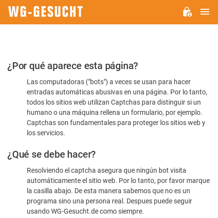
M
WG-
GESUCHT.DE
Por
¿Por qué aparece esta página?
favor,
Las computadoras ("bots") a veces se usan para hacer
confirme
entradas automáticas abusivas en una página. Por lo tanto,
que
todos los sitios web utilizan Captchas para distinguir si un
es
humano o una máquina rellena un formulario, por ejemplo.
Captchas son fundamentales para proteger los sitios web y
humano
los servicios.
¿Qué se debe hacer?
Resolviendo el captcha asegura que ningún bot visita
automáticamente el sitio web. Por lo tanto, por favor marque
la casilla abajo. De esta manera sabemos que no es un
programa sino una persona real. Despues puede seguir
usando WG-Gesucht.de como siempre.