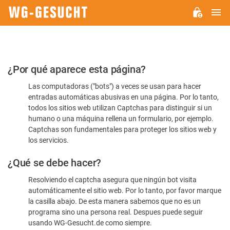
M
WG-
GESUCHT.DE
Por
¿Por qué aparece esta página?
favor,
Las computadoras ("bots") a veces se usan para hacer
confirme
entradas automáticas abusivas en una página. Por lo tanto,
que
todos los sitios web utilizan Captchas para distinguir si un
es
humano o una máquina rellena un formulario, por ejemplo.
Captchas son fundamentales para proteger los sitios web y
humano
los servicios.
¿Qué se debe hacer?
Resolviendo el captcha asegura que ningún bot visita
automáticamente el sitio web. Por lo tanto, por favor marque
la casilla abajo. De esta manera sabemos que no es un
programa sino una persona real. Despues puede seguir
usando WG-Gesucht.de como siempre.