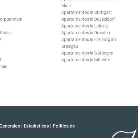
Main
Apartamentos in Stuttgart
Vorpommern
Apartamentos in Düsseldorf
Apartamentos in Leipzig
tfalen
Apartamentos in Dresden
z
Apartamentos in Freiburg im
Breisgau
Apartamentos in Göttingen
t
Apartamentos in Münster
tein
Generales
|
Estadísticas
|
Política de