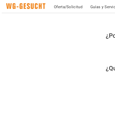
Oferta/Solicitud
Guías y Servi
Po
¿Po
fav
co
qu
¿Qu
es
hu