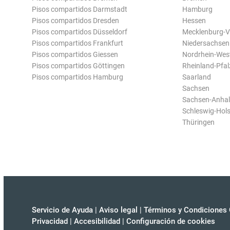
Pisos compartidos Darmstadt
Hamburg
Pisos compartidos Dresden
Hessen
Pisos compartidos Düsseldorf
Mecklenburg-
Pisos compartidos Frankfurt
Niedersachsen
Pisos compartidos Giessen
Nordrhein-Wes
Pisos compartidos Göttingen
Rheinland-Pfal
Pisos compartidos Hamburg
Saarland
Sachsen
Sachsen-Anhal
Schleswig-Hols
Thüringen
Servicio de Ayuda
|
Aviso legal
|
Términos y Condiciones 
Privacidad
|
Accesibilidad
|
Configuración de cookies