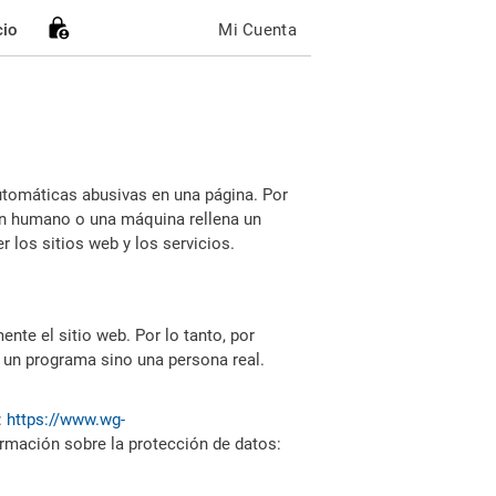
cio
Mi Cuenta
utomáticas abusivas en una página. Por
i un humano o una máquina rellena un
 los sitios web y los servicios.
nte el sitio web. Por lo tanto, por
 un programa sino una persona real.
:
https://www.wg-
ormación sobre la protección de datos: