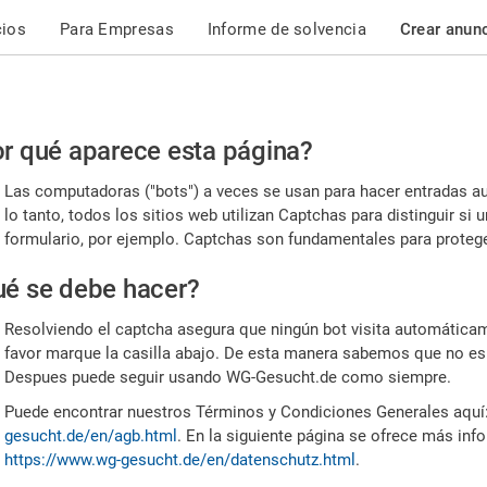
cios
Para Empresas
Informe de solvencia
Crear anun
r
r qué aparece esta página?
or,
Las computadoras ("bots") a veces se usan para hacer entradas a
nfirme
lo tanto, todos los sitios web utilizan Captchas para distinguir s
formulario, por ejemplo. Captchas son fundamentales para proteger
e
é se debe hacer?
mano
Resolviendo el captcha asegura que ningún bot visita automáticame
favor marque la casilla abajo. De esta manera sabemos que no es
Despues puede seguir usando WG-Gesucht.de como siempre.
Puede encontrar nuestros Términos y Condiciones Generales aquí
gesucht.de/en/agb.html
. En la siguiente página se ofrece más inf
https://www.wg-gesucht.de/en/datenschutz.html
.