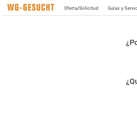
Oferta/Solicitud
Guías y Servi
Po
¿Po
fav
co
qu
¿Qu
es
hu