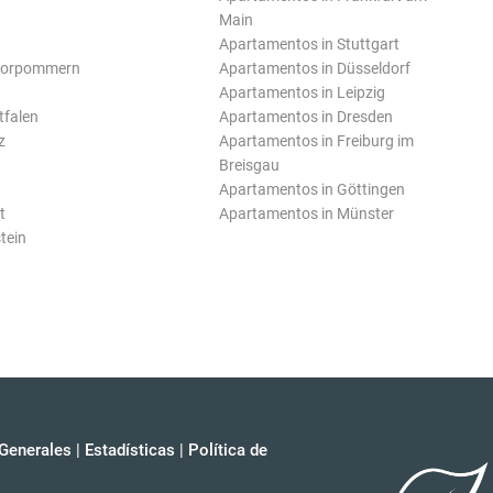
Main
Apartamentos in Stuttgart
Vorpommern
Apartamentos in Düsseldorf
Apartamentos in Leipzig
tfalen
Apartamentos in Dresden
z
Apartamentos in Freiburg im
Breisgau
Apartamentos in Göttingen
t
Apartamentos in Münster
tein
Generales
|
Estadísticas
|
Política de