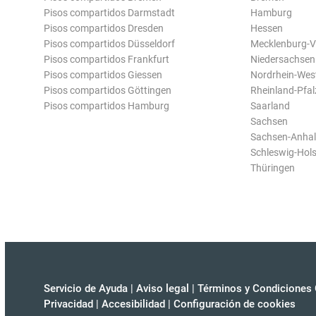
Pisos compartidos Darmstadt
Hamburg
Pisos compartidos Dresden
Hessen
Pisos compartidos Düsseldorf
Mecklenburg-
Pisos compartidos Frankfurt
Niedersachsen
Pisos compartidos Giessen
Nordrhein-Wes
Pisos compartidos Göttingen
Rheinland-Pfal
Pisos compartidos Hamburg
Saarland
Sachsen
Sachsen-Anhal
Schleswig-Hols
Thüringen
Servicio de Ayuda
|
Aviso legal
|
Términos y Condiciones 
Privacidad
|
Accesibilidad
|
Configuración de cookies