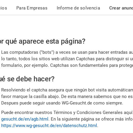
cios
Para Empresas
Informe de solvencia
Crear anun
r
r qué aparece esta página?
or,
Las computadoras ("bots") a veces se usan para hacer entradas a
nfirme
lo tanto, todos los sitios web utilizan Captchas para distinguir s
formulario, por ejemplo. Captchas son fundamentales para proteger
e
é se debe hacer?
mano
Resolviendo el captcha asegura que ningún bot visita automáticame
favor marque la casilla abajo. De esta manera sabemos que no es
Despues puede seguir usando WG-Gesucht.de como siempre.
Puede encontrar nuestros Términos y Condiciones Generales aquí
gesucht.de/en/agb.html
. En la siguiente página se ofrece más inf
https://www.wg-gesucht.de/en/datenschutz.html
.