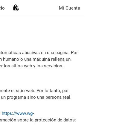
cio
Mi Cuenta
utomáticas abusivas en una página. Por
i un humano o una máquina rellena un
 los sitios web y los servicios.
nte el sitio web. Por lo tanto, por
 un programa sino una persona real.
:
https://www.wg-
ormación sobre la protección de datos: