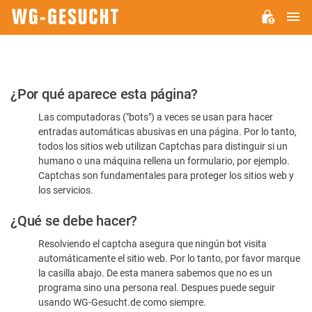
M
WG-
GESUCHT.DE
Por
¿Por qué aparece esta página?
favor,
Las computadoras ("bots") a veces se usan para hacer
confirme
entradas automáticas abusivas en una página. Por lo tanto,
que
todos los sitios web utilizan Captchas para distinguir si un
es
humano o una máquina rellena un formulario, por ejemplo.
Captchas son fundamentales para proteger los sitios web y
humano
los servicios.
¿Qué se debe hacer?
Resolviendo el captcha asegura que ningún bot visita
automáticamente el sitio web. Por lo tanto, por favor marque
la casilla abajo. De esta manera sabemos que no es un
programa sino una persona real. Despues puede seguir
usando WG-Gesucht.de como siempre.