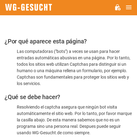
M
WG-
GESUCHT.DE
Por
¿Por qué aparece esta página?
favor,
Las computadoras ("bots") a veces se usan para hacer
confirme
entradas automáticas abusivas en una página. Por lo tanto,
que
todos los sitios web utilizan Captchas para distinguir si un
es
humano o una máquina rellena un formulario, por ejemplo.
Captchas son fundamentales para proteger los sitios web y
humano
los servicios.
¿Qué se debe hacer?
Resolviendo el captcha asegura que ningún bot visita
automáticamente el sitio web. Por lo tanto, por favor marque
la casilla abajo. De esta manera sabemos que no es un
programa sino una persona real. Despues puede seguir
usando WG-Gesucht.de como siempre.