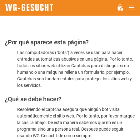
M
WG-
GESUCHT.DE
Por
¿Por qué aparece esta página?
favor,
Las computadoras ("bots") a veces se usan para hacer
confirme
entradas automáticas abusivas en una página. Por lo tanto,
que
todos los sitios web utilizan Captchas para distinguir si un
es
humano o una máquina rellena un formulario, por ejemplo.
Captchas son fundamentales para proteger los sitios web y
humano
los servicios.
¿Qué se debe hacer?
Resolviendo el captcha asegura que ningún bot visita
automáticamente el sitio web. Por lo tanto, por favor marque
la casilla abajo. De esta manera sabemos que no es un
programa sino una persona real. Despues puede seguir
usando WG-Gesucht.de como siempre.