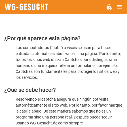
M
WG-
GESUCHT.DE
Por
¿Por qué aparece esta página?
favor,
Las computadoras ("bots") a veces se usan para hacer
confirme
entradas automáticas abusivas en una página. Por lo tanto,
que
todos los sitios web utilizan Captchas para distinguir si un
es
humano o una máquina rellena un formulario, por ejemplo.
Captchas son fundamentales para proteger los sitios web y
humano
los servicios.
¿Qué se debe hacer?
Resolviendo el captcha asegura que ningún bot visita
automáticamente el sitio web. Por lo tanto, por favor marque
la casilla abajo. De esta manera sabemos que no es un
programa sino una persona real. Despues puede seguir
usando WG-Gesucht.de como siempre.