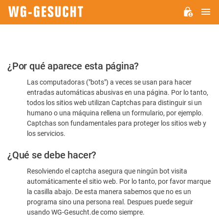
M
WG-
GESUCHT.DE
Por
¿Por qué aparece esta página?
favor,
Las computadoras ("bots") a veces se usan para hacer
confirme
entradas automáticas abusivas en una página. Por lo tanto,
que
todos los sitios web utilizan Captchas para distinguir si un
es
humano o una máquina rellena un formulario, por ejemplo.
Captchas son fundamentales para proteger los sitios web y
humano
los servicios.
¿Qué se debe hacer?
Resolviendo el captcha asegura que ningún bot visita
automáticamente el sitio web. Por lo tanto, por favor marque
la casilla abajo. De esta manera sabemos que no es un
programa sino una persona real. Despues puede seguir
usando WG-Gesucht.de como siempre.