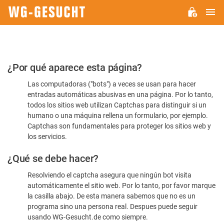
M
WG-
GESUCHT.DE
Por
¿Por qué aparece esta página?
favor,
Las computadoras ("bots") a veces se usan para hacer
confirme
entradas automáticas abusivas en una página. Por lo tanto,
que
todos los sitios web utilizan Captchas para distinguir si un
es
humano o una máquina rellena un formulario, por ejemplo.
Captchas son fundamentales para proteger los sitios web y
humano
los servicios.
¿Qué se debe hacer?
Resolviendo el captcha asegura que ningún bot visita
automáticamente el sitio web. Por lo tanto, por favor marque
la casilla abajo. De esta manera sabemos que no es un
programa sino una persona real. Despues puede seguir
usando WG-Gesucht.de como siempre.