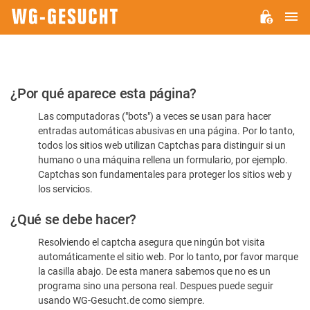
M
WG-
GESUCHT.DE
Por
¿Por qué aparece esta página?
favor,
Las computadoras ("bots") a veces se usan para hacer
confirme
entradas automáticas abusivas en una página. Por lo tanto,
que
todos los sitios web utilizan Captchas para distinguir si un
es
humano o una máquina rellena un formulario, por ejemplo.
Captchas son fundamentales para proteger los sitios web y
humano
los servicios.
¿Qué se debe hacer?
Resolviendo el captcha asegura que ningún bot visita
automáticamente el sitio web. Por lo tanto, por favor marque
la casilla abajo. De esta manera sabemos que no es un
programa sino una persona real. Despues puede seguir
usando WG-Gesucht.de como siempre.