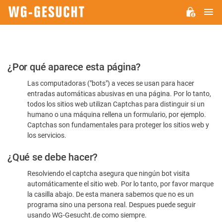
M
WG-
GESUCHT.DE
Por
¿Por qué aparece esta página?
favor,
Las computadoras ("bots") a veces se usan para hacer
confirme
entradas automáticas abusivas en una página. Por lo tanto,
que
todos los sitios web utilizan Captchas para distinguir si un
es
humano o una máquina rellena un formulario, por ejemplo.
Captchas son fundamentales para proteger los sitios web y
humano
los servicios.
¿Qué se debe hacer?
Resolviendo el captcha asegura que ningún bot visita
automáticamente el sitio web. Por lo tanto, por favor marque
la casilla abajo. De esta manera sabemos que no es un
programa sino una persona real. Despues puede seguir
usando WG-Gesucht.de como siempre.