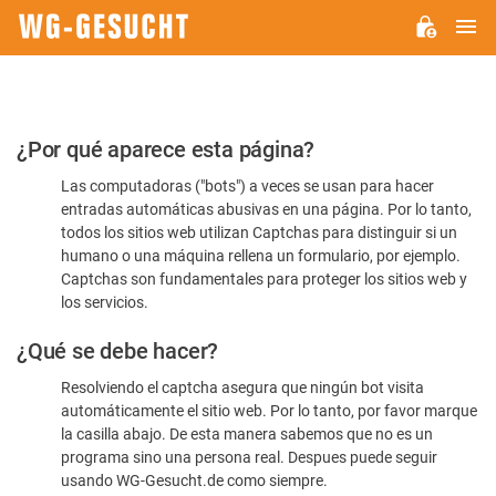
M
WG-
GESUCHT.DE
Por
¿Por qué aparece esta página?
favor,
Las computadoras ("bots") a veces se usan para hacer
confirme
entradas automáticas abusivas en una página. Por lo tanto,
que
todos los sitios web utilizan Captchas para distinguir si un
es
humano o una máquina rellena un formulario, por ejemplo.
Captchas son fundamentales para proteger los sitios web y
humano
los servicios.
¿Qué se debe hacer?
Resolviendo el captcha asegura que ningún bot visita
automáticamente el sitio web. Por lo tanto, por favor marque
la casilla abajo. De esta manera sabemos que no es un
programa sino una persona real. Despues puede seguir
usando WG-Gesucht.de como siempre.