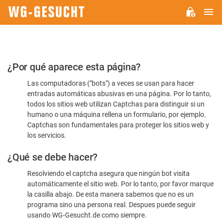
M
WG-
GESUCHT.DE
Por
¿Por qué aparece esta página?
favor,
Las computadoras ("bots") a veces se usan para hacer
confirme
entradas automáticas abusivas en una página. Por lo tanto,
que
todos los sitios web utilizan Captchas para distinguir si un
es
humano o una máquina rellena un formulario, por ejemplo.
Captchas son fundamentales para proteger los sitios web y
humano
los servicios.
¿Qué se debe hacer?
Resolviendo el captcha asegura que ningún bot visita
automáticamente el sitio web. Por lo tanto, por favor marque
la casilla abajo. De esta manera sabemos que no es un
programa sino una persona real. Despues puede seguir
usando WG-Gesucht.de como siempre.