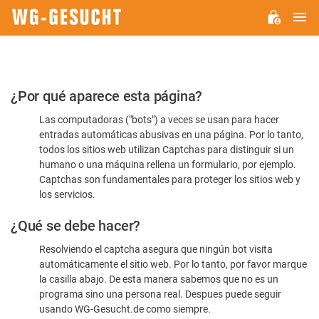
M
WG-
GESUCHT.DE
Por
¿Por qué aparece esta página?
favor,
Las computadoras ("bots") a veces se usan para hacer
confirme
entradas automáticas abusivas en una página. Por lo tanto,
que
todos los sitios web utilizan Captchas para distinguir si un
es
humano o una máquina rellena un formulario, por ejemplo.
Captchas son fundamentales para proteger los sitios web y
humano
los servicios.
¿Qué se debe hacer?
Resolviendo el captcha asegura que ningún bot visita
automáticamente el sitio web. Por lo tanto, por favor marque
la casilla abajo. De esta manera sabemos que no es un
programa sino una persona real. Despues puede seguir
usando WG-Gesucht.de como siempre.