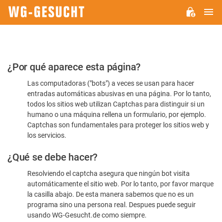
M
WG-
GESUCHT.DE
Por
¿Por qué aparece esta página?
favor,
Las computadoras ("bots") a veces se usan para hacer
confirme
entradas automáticas abusivas en una página. Por lo tanto,
que
todos los sitios web utilizan Captchas para distinguir si un
es
humano o una máquina rellena un formulario, por ejemplo.
Captchas son fundamentales para proteger los sitios web y
humano
los servicios.
¿Qué se debe hacer?
Resolviendo el captcha asegura que ningún bot visita
automáticamente el sitio web. Por lo tanto, por favor marque
la casilla abajo. De esta manera sabemos que no es un
programa sino una persona real. Despues puede seguir
usando WG-Gesucht.de como siempre.