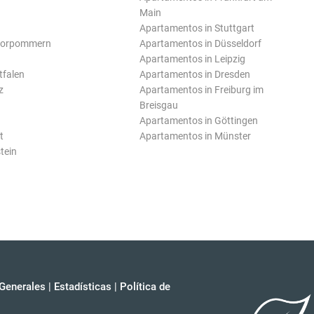
Main
Apartamentos in Stuttgart
Vorpommern
Apartamentos in Düsseldorf
Apartamentos in Leipzig
tfalen
Apartamentos in Dresden
z
Apartamentos in Freiburg im
Breisgau
Apartamentos in Göttingen
t
Apartamentos in Münster
tein
Generales
|
Estadísticas
|
Política de