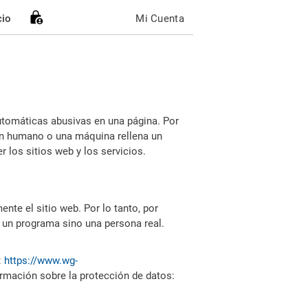
cio
Mi Cuenta
utomáticas abusivas en una página. Por
i un humano o una máquina rellena un
 los sitios web y los servicios.
nte el sitio web. Por lo tanto, por
 un programa sino una persona real.
:
https://www.wg-
ormación sobre la protección de datos: