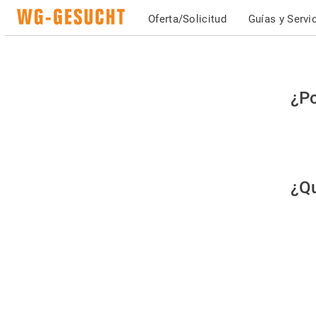
Oferta/Solicitud
Guías y Servi
Po
¿Po
fav
co
qu
¿Qu
es
hu