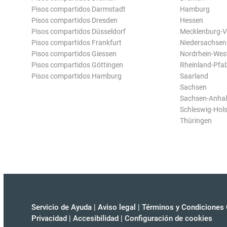
Pisos compartidos Darmstadt
Hamburg
Pisos compartidos Dresden
Hessen
Pisos compartidos Düsseldorf
Mecklenburg-
Pisos compartidos Frankfurt
Niedersachsen
Pisos compartidos Giessen
Nordrhein-Wes
Pisos compartidos Göttingen
Rheinland-Pfal
Pisos compartidos Hamburg
Saarland
Sachsen
Sachsen-Anhal
Schleswig-Hols
Thüringen
Servicio de Ayuda
|
Aviso legal
|
Términos y Condiciones 
Privacidad
|
Accesibilidad
|
Configuración de cookies