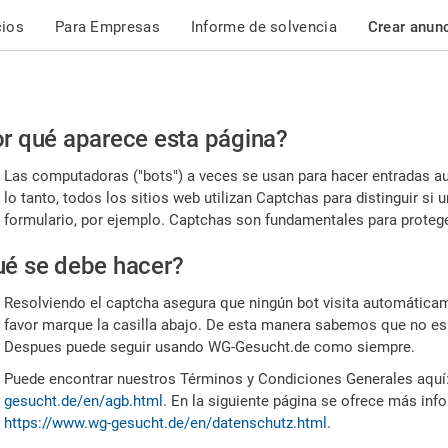
cios
Para Empresas
Informe de solvencia
Crear anun
r
r qué aparece esta página?
or,
Las computadoras ("bots") a veces se usan para hacer entradas a
nfirme
lo tanto, todos los sitios web utilizan Captchas para distinguir s
formulario, por ejemplo. Captchas son fundamentales para proteger
e
é se debe hacer?
mano
Resolviendo el captcha asegura que ningún bot visita automáticame
favor marque la casilla abajo. De esta manera sabemos que no es
Despues puede seguir usando WG-Gesucht.de como siempre.
Puede encontrar nuestros Términos y Condiciones Generales aquí
gesucht.de/en/agb.html
. En la siguiente página se ofrece más inf
https://www.wg-gesucht.de/en/datenschutz.html
.