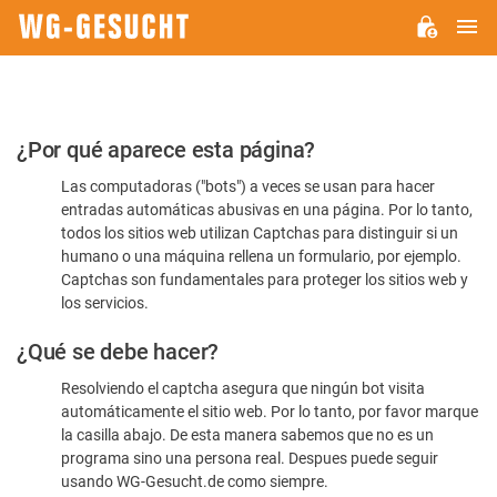
M
WG-
GESUCHT.DE
Por
¿Por qué aparece esta página?
favor,
Las computadoras ("bots") a veces se usan para hacer
confirme
entradas automáticas abusivas en una página. Por lo tanto,
que
todos los sitios web utilizan Captchas para distinguir si un
es
humano o una máquina rellena un formulario, por ejemplo.
Captchas son fundamentales para proteger los sitios web y
humano
los servicios.
¿Qué se debe hacer?
Resolviendo el captcha asegura que ningún bot visita
automáticamente el sitio web. Por lo tanto, por favor marque
la casilla abajo. De esta manera sabemos que no es un
programa sino una persona real. Despues puede seguir
usando WG-Gesucht.de como siempre.