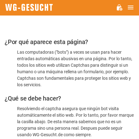
M
WG-
GESUCHT.DE
Por
¿Por qué aparece esta página?
favor,
Las computadoras ("bots") a veces se usan para hacer
confirme
entradas automáticas abusivas en una página. Por lo tanto,
que
todos los sitios web utilizan Captchas para distinguir si un
es
humano o una máquina rellena un formulario, por ejemplo.
Captchas son fundamentales para proteger los sitios web y
humano
los servicios.
¿Qué se debe hacer?
Resolviendo el captcha asegura que ningún bot visita
automáticamente el sitio web. Por lo tanto, por favor marque
la casilla abajo. De esta manera sabemos que no es un
programa sino una persona real. Despues puede seguir
usando WG-Gesucht.de como siempre.