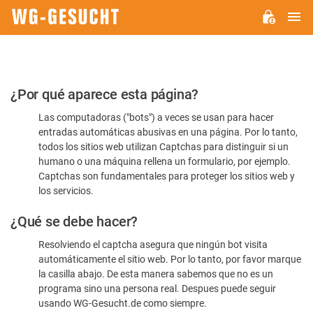
M
WG-
GESUCHT.DE
Por
¿Por qué aparece esta página?
favor,
Las computadoras ("bots") a veces se usan para hacer
confirme
entradas automáticas abusivas en una página. Por lo tanto,
que
todos los sitios web utilizan Captchas para distinguir si un
es
humano o una máquina rellena un formulario, por ejemplo.
Captchas son fundamentales para proteger los sitios web y
humano
los servicios.
¿Qué se debe hacer?
Resolviendo el captcha asegura que ningún bot visita
automáticamente el sitio web. Por lo tanto, por favor marque
la casilla abajo. De esta manera sabemos que no es un
programa sino una persona real. Despues puede seguir
usando WG-Gesucht.de como siempre.