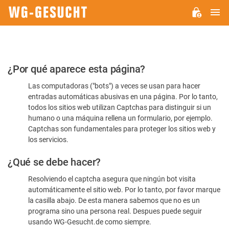
M
WG-
GESUCHT.DE
Por
¿Por qué aparece esta página?
favor,
Las computadoras ("bots") a veces se usan para hacer
confirme
entradas automáticas abusivas en una página. Por lo tanto,
que
todos los sitios web utilizan Captchas para distinguir si un
es
humano o una máquina rellena un formulario, por ejemplo.
Captchas son fundamentales para proteger los sitios web y
humano
los servicios.
¿Qué se debe hacer?
Resolviendo el captcha asegura que ningún bot visita
automáticamente el sitio web. Por lo tanto, por favor marque
la casilla abajo. De esta manera sabemos que no es un
programa sino una persona real. Despues puede seguir
usando WG-Gesucht.de como siempre.