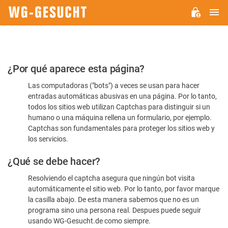
M
WG-
GESUCHT.DE
Por
¿Por qué aparece esta página?
favor,
Las computadoras ("bots") a veces se usan para hacer
confirme
entradas automáticas abusivas en una página. Por lo tanto,
que
todos los sitios web utilizan Captchas para distinguir si un
es
humano o una máquina rellena un formulario, por ejemplo.
Captchas son fundamentales para proteger los sitios web y
humano
los servicios.
¿Qué se debe hacer?
Resolviendo el captcha asegura que ningún bot visita
automáticamente el sitio web. Por lo tanto, por favor marque
la casilla abajo. De esta manera sabemos que no es un
programa sino una persona real. Despues puede seguir
usando WG-Gesucht.de como siempre.