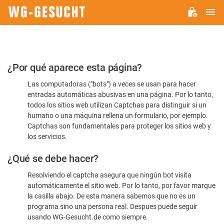
M
WG-
GESUCHT.DE
Por
¿Por qué aparece esta página?
favor,
Las computadoras ("bots") a veces se usan para hacer
confirme
entradas automáticas abusivas en una página. Por lo tanto,
que
todos los sitios web utilizan Captchas para distinguir si un
es
humano o una máquina rellena un formulario, por ejemplo.
Captchas son fundamentales para proteger los sitios web y
humano
los servicios.
¿Qué se debe hacer?
Resolviendo el captcha asegura que ningún bot visita
automáticamente el sitio web. Por lo tanto, por favor marque
la casilla abajo. De esta manera sabemos que no es un
programa sino una persona real. Despues puede seguir
usando WG-Gesucht.de como siempre.