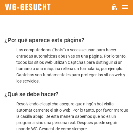
M
WG-
GESUCHT.DE
Por
¿Por qué aparece esta página?
favor,
Las computadoras ("bots") a veces se usan para hacer
confirme
entradas automáticas abusivas en una página. Por lo tanto,
que
todos los sitios web utilizan Captchas para distinguir si un
es
humano o una máquina rellena un formulario, por ejemplo.
Captchas son fundamentales para proteger los sitios web y
humano
los servicios.
¿Qué se debe hacer?
Resolviendo el captcha asegura que ningún bot visita
automáticamente el sitio web. Por lo tanto, por favor marque
la casilla abajo. De esta manera sabemos que no es un
programa sino una persona real. Despues puede seguir
usando WG-Gesucht.de como siempre.