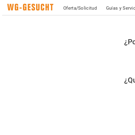
Oferta/Solicitud
Guías y Servi
Po
¿Po
fav
co
qu
¿Qu
es
hu