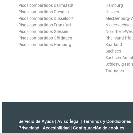
Pisos compartidos Darmstadt
Hamburg
Pisos compartidos Dresden
Hessen
Pisos compartidos Düsseldorf
Mecklenburg-
Pisos compartidos Frankfurt
Niedersachsen
Pisos compartidos Giessen
Nordrhein-Wes
Pisos compartidos Göttingen
Rheinland-Pfal
Pisos compartidos Hamburg
Saarland
Sachsen
Sachsen-Anhal
Schleswig-Hols
Thüringen
Servicio de Ayuda
|
Aviso legal
|
Términos y Condiciones 
Privacidad
|
Accesibilidad
|
Configuración de cookies