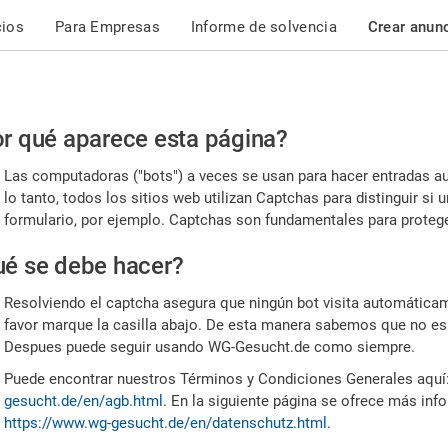
cios
Para Empresas
Informe de solvencia
Crear anun
r
r qué aparece esta página?
or,
Las computadoras ("bots") a veces se usan para hacer entradas a
nfirme
lo tanto, todos los sitios web utilizan Captchas para distinguir s
formulario, por ejemplo. Captchas son fundamentales para proteger
e
é se debe hacer?
mano
Resolviendo el captcha asegura que ningún bot visita automáticame
favor marque la casilla abajo. De esta manera sabemos que no es
Despues puede seguir usando WG-Gesucht.de como siempre.
Puede encontrar nuestros Términos y Condiciones Generales aquí
gesucht.de/en/agb.html
. En la siguiente página se ofrece más inf
https://www.wg-gesucht.de/en/datenschutz.html
.