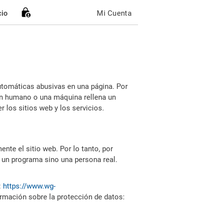
cio
Mi Cuenta
utomáticas abusivas en una página. Por
i un humano o una máquina rellena un
 los sitios web y los servicios.
nte el sitio web. Por lo tanto, por
 un programa sino una persona real.
:
https://www.wg-
ormación sobre la protección de datos: