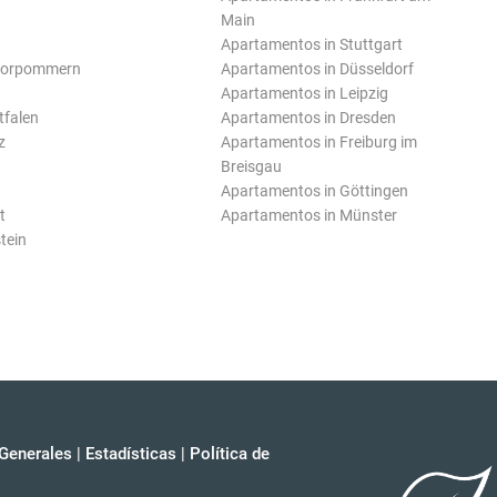
Main
Apartamentos in Stuttgart
Vorpommern
Apartamentos in Düsseldorf
Apartamentos in Leipzig
tfalen
Apartamentos in Dresden
z
Apartamentos in Freiburg im
Breisgau
Apartamentos in Göttingen
t
Apartamentos in Münster
tein
Generales
|
Estadísticas
|
Política de