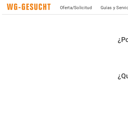
Oferta/Solicitud
Guías y Servi
Po
¿Po
fav
co
qu
¿Qu
es
hu