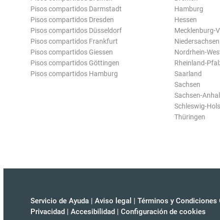
Pisos compartidos Darmstadt
Hamburg
Pisos compartidos Dresden
Hessen
Pisos compartidos Düsseldorf
Mecklenburg-
Pisos compartidos Frankfurt
Niedersachsen
Pisos compartidos Giessen
Nordrhein-Wes
Pisos compartidos Göttingen
Rheinland-Pfal
Pisos compartidos Hamburg
Saarland
Sachsen
Sachsen-Anhal
Schleswig-Hols
Thüringen
Servicio de Ayuda
|
Aviso legal
|
Términos y Condiciones 
Privacidad
|
Accesibilidad
|
Configuración de cookies