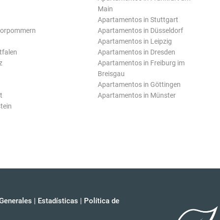
Main
Apartamentos in Stuttgart
Vorpommern
Apartamentos in Düsseldorf
Apartamentos in Leipzig
tfalen
Apartamentos in Dresden
z
Apartamentos in Freiburg im
Breisgau
Apartamentos in Göttingen
t
Apartamentos in Münster
tein
Generales
|
Estadísticas
|
Política de