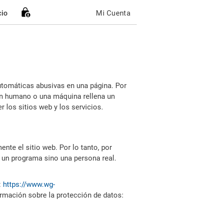
cio
Mi Cuenta
utomáticas abusivas en una página. Por
i un humano o una máquina rellena un
 los sitios web y los servicios.
nte el sitio web. Por lo tanto, por
 un programa sino una persona real.
:
https://www.wg-
ormación sobre la protección de datos: