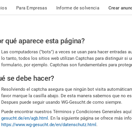
cios
Para Empresas
Informe de solvencia
Crear anun
r
r qué aparece esta página?
or,
Las computadoras ("bots") a veces se usan para hacer entradas a
nfirme
lo tanto, todos los sitios web utilizan Captchas para distinguir s
formulario, por ejemplo. Captchas son fundamentales para proteger
e
é se debe hacer?
mano
Resolviendo el captcha asegura que ningún bot visita automáticame
favor marque la casilla abajo. De esta manera sabemos que no es
Despues puede seguir usando WG-Gesucht.de como siempre.
Puede encontrar nuestros Términos y Condiciones Generales aquí
gesucht.de/en/agb.html
. En la siguiente página se ofrece más inf
https://www.wg-gesucht.de/en/datenschutz.html
.