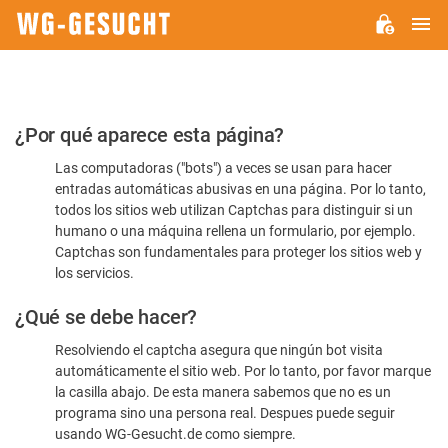
M
WG-
GESUCHT.DE
Por
¿Por qué aparece esta página?
favor,
Las computadoras ("bots") a veces se usan para hacer
confirme
entradas automáticas abusivas en una página. Por lo tanto,
que
todos los sitios web utilizan Captchas para distinguir si un
es
humano o una máquina rellena un formulario, por ejemplo.
Captchas son fundamentales para proteger los sitios web y
humano
los servicios.
¿Qué se debe hacer?
Resolviendo el captcha asegura que ningún bot visita
automáticamente el sitio web. Por lo tanto, por favor marque
la casilla abajo. De esta manera sabemos que no es un
programa sino una persona real. Despues puede seguir
usando WG-Gesucht.de como siempre.