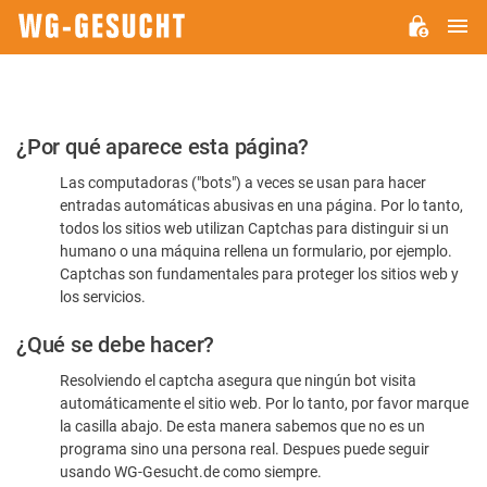
M
WG-
GESUCHT.DE
Por
¿Por qué aparece esta página?
favor,
Las computadoras ("bots") a veces se usan para hacer
confirme
entradas automáticas abusivas en una página. Por lo tanto,
que
todos los sitios web utilizan Captchas para distinguir si un
es
humano o una máquina rellena un formulario, por ejemplo.
Captchas son fundamentales para proteger los sitios web y
humano
los servicios.
¿Qué se debe hacer?
Resolviendo el captcha asegura que ningún bot visita
automáticamente el sitio web. Por lo tanto, por favor marque
la casilla abajo. De esta manera sabemos que no es un
programa sino una persona real. Despues puede seguir
usando WG-Gesucht.de como siempre.