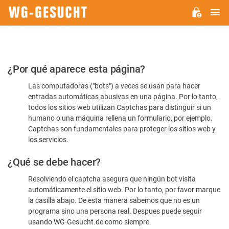
M
WG-
GESUCHT.DE
Por
¿Por qué aparece esta página?
favor,
Las computadoras ("bots") a veces se usan para hacer
confirme
entradas automáticas abusivas en una página. Por lo tanto,
que
todos los sitios web utilizan Captchas para distinguir si un
es
humano o una máquina rellena un formulario, por ejemplo.
Captchas son fundamentales para proteger los sitios web y
humano
los servicios.
¿Qué se debe hacer?
Resolviendo el captcha asegura que ningún bot visita
automáticamente el sitio web. Por lo tanto, por favor marque
la casilla abajo. De esta manera sabemos que no es un
programa sino una persona real. Despues puede seguir
usando WG-Gesucht.de como siempre.