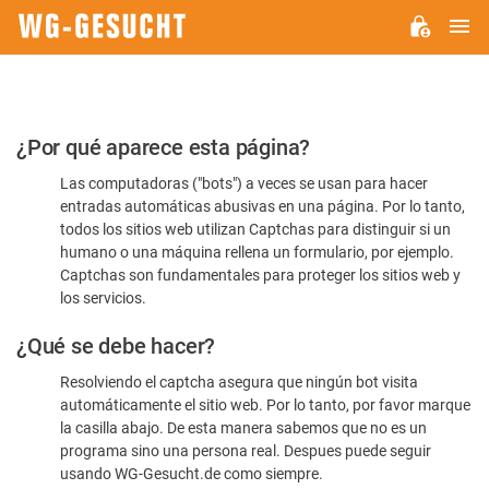
M
WG-
GESUCHT.DE
Por
¿Por qué aparece esta página?
favor,
Las computadoras ("bots") a veces se usan para hacer
confirme
entradas automáticas abusivas en una página. Por lo tanto,
que
todos los sitios web utilizan Captchas para distinguir si un
es
humano o una máquina rellena un formulario, por ejemplo.
Captchas son fundamentales para proteger los sitios web y
humano
los servicios.
¿Qué se debe hacer?
Resolviendo el captcha asegura que ningún bot visita
automáticamente el sitio web. Por lo tanto, por favor marque
la casilla abajo. De esta manera sabemos que no es un
programa sino una persona real. Despues puede seguir
usando WG-Gesucht.de como siempre.