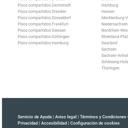
Pisos compartidos Darmstadt
Hamburg
Pisos compartidos Dresden
Hessen
Pisos compartidos Düsseldorf
Mecklenburg-
Pisos compartidos Frankfurt
Niedersachsen
Pisos compartidos Giessen
Nordrhein-Wes
Pisos compartidos Göttingen
Rheinland-Pfal
Pisos compartidos Hamburg
Saarland
Sachsen
Sachsen-Anhal
Schleswig-Hols
Thüringen
Servicio de Ayuda
|
Aviso legal
|
Términos y Condiciones 
Privacidad
|
Accesibilidad
|
Configuración de cookies