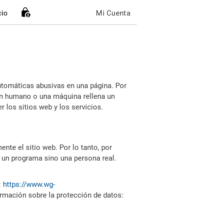
cio
Mi Cuenta
utomáticas abusivas en una página. Por
i un humano o una máquina rellena un
 los sitios web y los servicios.
nte el sitio web. Por lo tanto, por
 un programa sino una persona real.
:
https://www.wg-
ormación sobre la protección de datos: