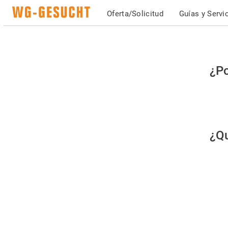
Oferta/Solicitud
Guías y Servi
Po
¿Po
fav
co
qu
¿Qu
es
hu