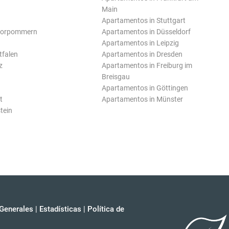
Main
Apartamentos in Stuttgart
Vorpommern
Apartamentos in Düsseldorf
Apartamentos in Leipzig
tfalen
Apartamentos in Dresden
z
Apartamentos in Freiburg im
Breisgau
Apartamentos in Göttingen
t
Apartamentos in Münster
tein
Generales
|
Estadísticas
|
Política de