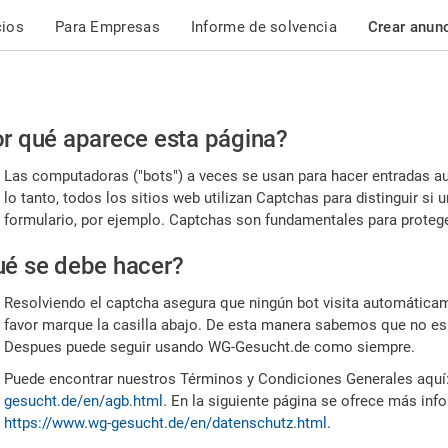
cios
Para Empresas
Informe de solvencia
Crear anun
r
r qué aparece esta página?
or,
Las computadoras ("bots") a veces se usan para hacer entradas a
nfirme
lo tanto, todos los sitios web utilizan Captchas para distinguir s
formulario, por ejemplo. Captchas son fundamentales para proteger
e
é se debe hacer?
mano
Resolviendo el captcha asegura que ningún bot visita automáticame
favor marque la casilla abajo. De esta manera sabemos que no es
Despues puede seguir usando WG-Gesucht.de como siempre.
Puede encontrar nuestros Términos y Condiciones Generales aquí
gesucht.de/en/agb.html
. En la siguiente página se ofrece más inf
https://www.wg-gesucht.de/en/datenschutz.html
.