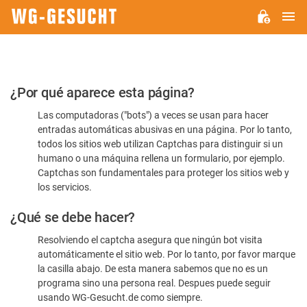
M
WG-
GESUCHT.DE
Por
¿Por qué aparece esta página?
favor,
Las computadoras ("bots") a veces se usan para hacer
confirme
entradas automáticas abusivas en una página. Por lo tanto,
que
todos los sitios web utilizan Captchas para distinguir si un
es
humano o una máquina rellena un formulario, por ejemplo.
Captchas son fundamentales para proteger los sitios web y
humano
los servicios.
¿Qué se debe hacer?
Resolviendo el captcha asegura que ningún bot visita
automáticamente el sitio web. Por lo tanto, por favor marque
la casilla abajo. De esta manera sabemos que no es un
programa sino una persona real. Despues puede seguir
usando WG-Gesucht.de como siempre.