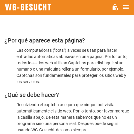
M
WG-
GESUCHT.DE
Por
¿Por qué aparece esta página?
favor,
Las computadoras ("bots") a veces se usan para hacer
confirme
entradas automáticas abusivas en una página. Por lo tanto,
que
todos los sitios web utilizan Captchas para distinguir si un
es
humano o una máquina rellena un formulario, por ejemplo.
Captchas son fundamentales para proteger los sitios web y
humano
los servicios.
¿Qué se debe hacer?
Resolviendo el captcha asegura que ningún bot visita
automáticamente el sitio web. Por lo tanto, por favor marque
la casilla abajo. De esta manera sabemos que no es un
programa sino una persona real. Despues puede seguir
usando WG-Gesucht.de como siempre.